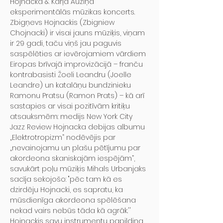
Hojnacka & Kārļa Auziņa 
eksperimentālās mūzikas koncerts.
Zbigņevs Hojnackis (Zbigniew 
Chojnacki) ir visai jauns mūziķis, viņam 
ir 29 gadi, taču viņš jau paguvis 
saspēlēties ar ievērojamiem vārdiem 
Eiropas brīvajā improvizācijā – franču 
kontrabasisti Žoeli Leandru (Joelle 
Leandre) un katalāņu bundzinieku 
Ramonu Pratsu (Ramon Prats) – kā arī 
sastapies ar visai pozitīvām kritiķu 
atsauksmēm: medijs New York City 
Jazz Review Hojnacka debijas albumu 
„Elektrotropizm” nodēvējis par 
„nevainojamu un plašu pētījumu par 
akordeona skaniskajām iespējām”, 
savukārt poļu mūziķis Mihals Urbanjaks 
sacīja sekojošo: "pēc tam kā es 
dzirdēju Hojnacki, es sapratu, ka 
mūsdienīga akordeona spēlēšana 
nekad vairs nebūs tāda kā agrāk.''
Hojnackis savu instrumentu papildina 