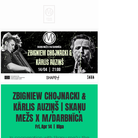
ZBIGNIEW CHOJNACKI &
KĀRLIS AUZIŅŠ | SKAŅU
MEŽS X M/DARBNĪCA
Fri, Apr 14
  |  
Rīga
In cooperation with Skaņu mežu, the