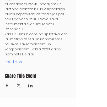
ar dažādiem efektu pedāļiem un 
laptopa elektroniku un vislabākajās 
brīvās improvizācijas tradīcijās par 
savu galveno misiju dēvē sava 
instrumenta skanisko robežu 
izzināšanu.
Kārlis Auziņš ir viens no spilgtākajiem 
laikmetīgā džeza un improvizētās 
mūzikas saksofonistiem un 
komponistiem Baltijā. 2023. gadā 
nominēts Lielajai…
Read More
Share This Event