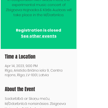
experimental music concert of
Zbigņeva Hojnacka & Kārļis Auziņas will
Registration is closed
See other events
Time & Location
Apr 14, 2023, 9:00 PM
Rīga, Aristida Briāna iela 9, Centra
rajons, Rīga, LV-1001, Latvia
About the Event
Sadarbībā ar Skaņu mežu, 
M/Ddarbnīcā norisināsies Zbigņeva 