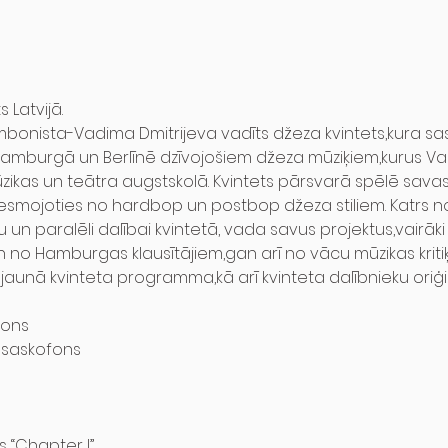
 Latvijā.
trombonista-Vadima Dmitrijeva vadīts džeza kvintets,kura sas
mburgā un Berlīnē dzīvojošiem džeza mūziķiem,kurus Vadi
kas un teātra augstskolā. Kvintets pārsvarā spēlē savas
vesmojoties no hardbop un postbop džeza stiliem. Katrs no
 un paralēli dalībai kvintetā, vada savus projektus,vairāki n
 no Hamburgas klausītājiem,gan arī no vācu mūzikas kriti
jaunā kvinteta programma,kā arī kvinteta dalībnieku oriģi
ons

 saskofons

 “Chapter I”