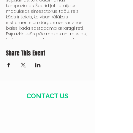
sapņainas, te trauksmainas
kompozīcijas. Šobrīd ļoti iemīļojusi
modulāros sintezatorus, taču, reiz
kāds ir teicis, ka visunikālākais
instruments un dārgakmens ir viņas
balss, kāda sastopama ārkārtīgi reti, -
Evija izklausās pēc mazas un trauslas,
bet pasauli izzināt gatavas meitenes.
https://evijavebere.bandcamp.com/
Share This Event
CONTACT US
+371 28328777
mmm@mdarbnica.lv
Aristīda Briāna iela 9, Rīga