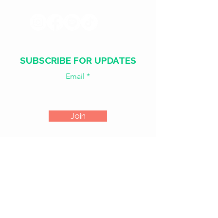
SUBSCRIBE FOR UPDATES
Email
Join
​​WED - SAT
18:00 - 02:00
SUN - TUE
CLOSED