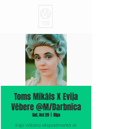
Toms Mikāls X Evija
Vēbere @M/Darbnīca
Sat, Oct 29
  |  
Rīga
Evija Vēbere eksperimentē ar