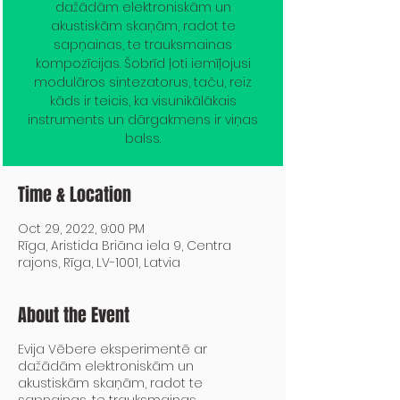
dažādām elektroniskām un
akustiskām skaņām, radot te
sapņainas, te trauksmainas
kompozīcijas. Šobrīd ļoti iemīļojusi
modulāros sintezatorus, taču, reiz
kāds ir teicis, ka visunikālākais
instruments un dārgakmens ir viņas
balss.
Time & Location
Oct 29, 2022, 9:00 PM
Rīga, Aristida Briāna iela 9, Centra
rajons, Rīga, LV-1001, Latvia
About the Event
Evija Vēbere eksperimentē ar
dažādām elektroniskām un
akustiskām skaņām, radot te