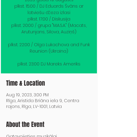
plkst. 15:00 / DJ Eduards Švāns ar
latviešu džeza izlasi
plkst. 17:00 / Diskusija
plkst. 20:00 / grupa "M.A.S.A." (Macats,
Arutunjans, Silova, Auziņš)
plkst. 22:00 / Olga Lukachova and Funk
Reunion (Ukraina)
plkst. 23:00 DJ Mareks Ameriks
Time & Location
Aug 19, 2023, 3:00 PM
Rīga, Aristida Briāna iela 9, Centra
rajons, Rīga, LV-1001, Latvia
About the Event
Gatavojieties muzikālai 