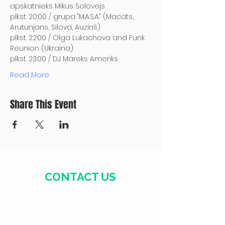
apskatnieks Mikus Solovejs
plkst. 20:00 / grupa "M.A.S.A." (Macats, 
Arutunjans, Silova, Auziņš)
plkst. 22:00 / Olga Lukachova and Funk 
Reunion (Ukraina)
plkst. 23:00 / DJ Mareks Ameriks
Read More
Share This Event
CONTACT US
+371 28328777
mmm@mdarbnica.lv
Aristīda Briāna iela 9, Rīga