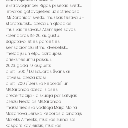
ekstravagancei! Rīgas pilsētas svētku 
ietvaros gatavojieties uz satriecošo 
“M/Darbnīca” svētku mūzikas festivālu - 
starptautisku džeza un globālās 
mūzikas festivālu! Atzīmējiet savos 
kalendāros 18.-20. augustu. 
Sagatavojieties pārcelties 
sensacionālu ritmu, dvēselisku 
melodiju un elpu aizraujošu 
priekšnesumu pasauli.
2023. gada 19. augusts

plkst. 15:00 / DJ Eduards Švāns ar 
latviešu džeza izlasi
plkst. 17:00 / "Jersika Records" un 
M/Darbnīca džeza izlases 
prezentācija - diskusija par Latvijas 
Džezu. Piedalās M/Darbnīca 
mākslinieciskā vadītāja Maija Moira 
Mazanova, Jersika Records dibinātājs 
Mareks Ameriks, mūzikas žurnālists 
Kaspars Zaviļeiskis, mūzikas 