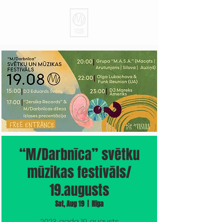
“M/Darbnīca” svētku
mūzikas festivāls/
19.augusts
Sat, Aug 19
  |  
Rīga
2023. gada 19. augusts