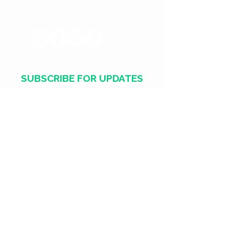
SUBSCRIBE FOR UPDATES
Email
Join
​​WED - SAT
18:00 - 02:00
SUN - TUE
CLOSED