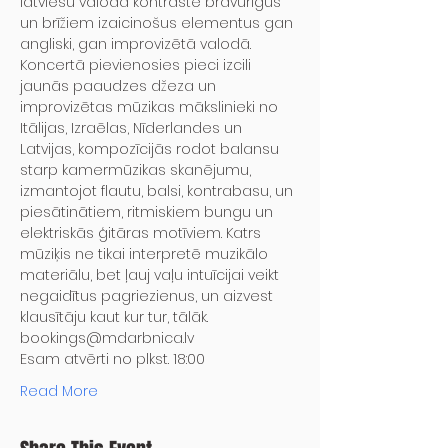
latviešu valodā kontrastē bravūrīgus 
un brīžiem izaicinošus elementus gan 
angliski, gan improvizētā valodā.
Koncertā pievienosies pieci izcili 
jaunās paaudzes džeza un 
improvizētas mūzikas mākslinieki no 
Itālijas, Izraēlas, Nīderlandes un 
Latvijas, kompozīcijās rodot balansu 
starp kamermūzikas skanējumu, 
izmantojot flautu, balsi, kontrabasu, un 
piesātinātiem, ritmiskiem bungu un 
elektriskās ģitāras motīviem. Katrs 
mūziķis ne tikai interpretē muzikālo 
materiālu, bet ļauj vaļu intuīcijai veikt 
negaidītus pagriezienus, un aizvest 
klausītāju kaut kur tur, tālāk.
bookings@mdarbnica.lv

Esam atvērti no plkst. 18:00
Read More