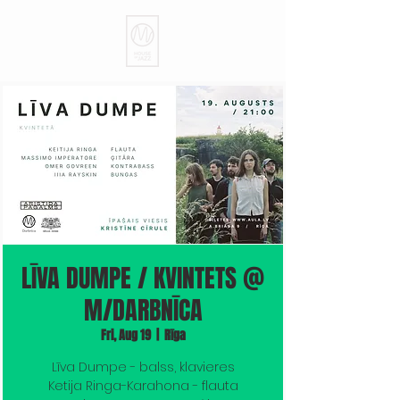
LĪVA DUMPE / KVINTETS @
M/DARBNĪCA
Fri, Aug 19
  |  
Rīga
Līva Dumpe - balss, klavieres
Ketija Ringa-Karahona - flauta