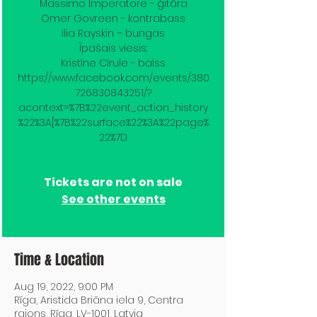
Massimo Imperatore - ģitāra
Omer Govreen - kontrabass
Ilia Rayskin – bungas
Īpašais viesis:
Kristīne Cīrule - balss
https://www.facebook.com/events/380
726830843251/?
acontext=%7B%22event_action_history
%22%3A[%7B%22surface%22%3A%22page%
22%7D
Tickets are not on sale
See other events
Time & Location
Aug 19, 2022, 9:00 PM
Rīga, Aristida Briāna iela 9, Centra
rajons, Rīga, LV-1001, Latvia