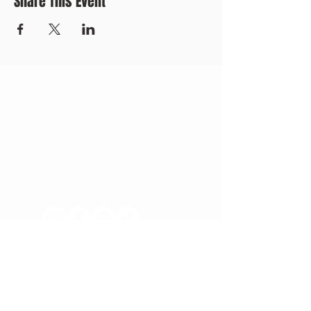
Share This Event
CONTACT US
+371 28328777
mmm@mdarbnica.lv
Aristīda Briāna iela 9, Rīga
​​WED - SAT
18:00 - 02:00
SUN - TUE
CLOSED