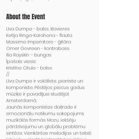
About the Event
Līva Dumpe - balss, klavieres

Ketija Ringa-Karahona - flauta

Massimo Imperatore - ģitāra

Omer Govreen - kontrabass

Ilia Rayskin – bungas
Īpašais viesis:

Kristīne Cīrule - balss
//

Līva Dumpe ir vokāliste, pianiste un 
komponiste. Pēdējos piecus gadus 
mūziķe ir pavadījusi studējot 
Amsterdamā.
Jaunās komponistes daiļrade ir 
emocionālu notikumu sakopojums 
muzikālās formās. Mazu, iekšēju 
pārdzīvojumu un globālu problēmu 
sintēze. Vienkāršas melodijas un teksti 