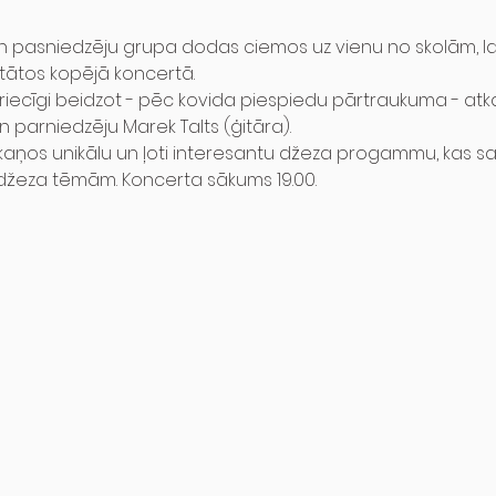
n pasniedzēju grupa dodas ciemos uz vienu no skolām, lai
stātos kopējā koncertā.
iecīgi beidzot - pēc kovida piespiedu pārtraukuma - atka
 parniedzēju Marek Talts (ģitāra).
tskaņos unikālu un ļoti interesantu džeza progammu, kas s
žeza tēmām. Koncerta sākums 19.00.