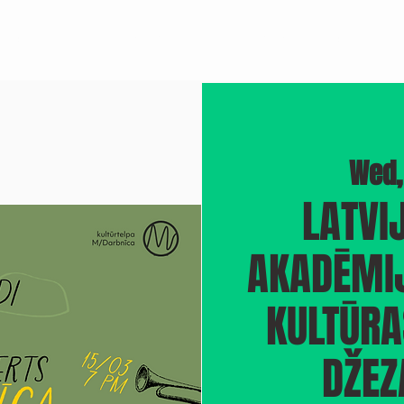
BROOKLYN JAZZ
M/RECORDINGS
DOCUMENTARY "BLUEPRINT"
Wed,
LATVI
AKADĒMIJ
KULTŪR
DŽEZ