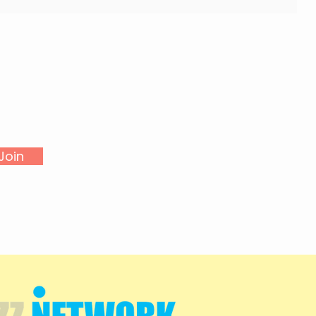
VISIT US
​​WED - SAT
18:00 - 02:00
Join
SUN - TUE
CLOSED