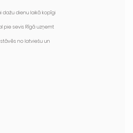
 dažu dienu laikā kopīgi 
l pie sevis Rīgā uzņemt 
astāvēs no latviešu un 