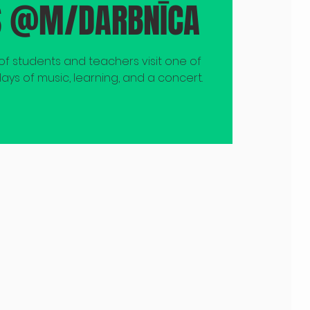
S @M/DARBNĪCA
f students and teachers visit one of
ays of music, learning, and a concert.