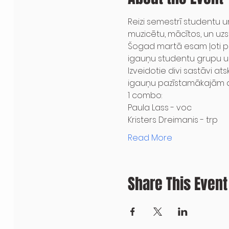
Reizi semestrī studentu u
muzicētu, mācītos, un uz
Šogad martā esam ļoti pr
igauņu studentu grupu un
Izveidotie divi sastāvi a
igauņu pazīstamākajām d
1 combo:
Paula Lass - voc
Kristers Dreimanis - trp
Read More
Share This Event