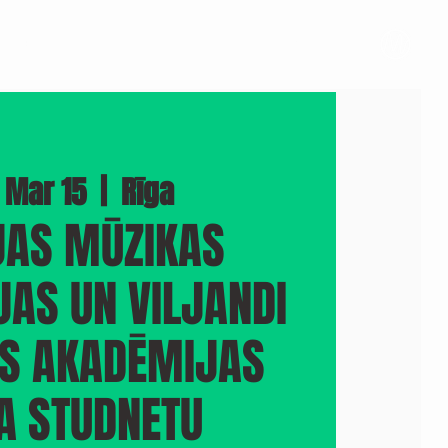
BOOK A VENUE
PHOTOS
PRESS
More
 Mar 15
  |  
Rīga
JAS MŪZIKAS
AS UN VILJANDI
AS AKADĒMIJAS
A STUDNETU