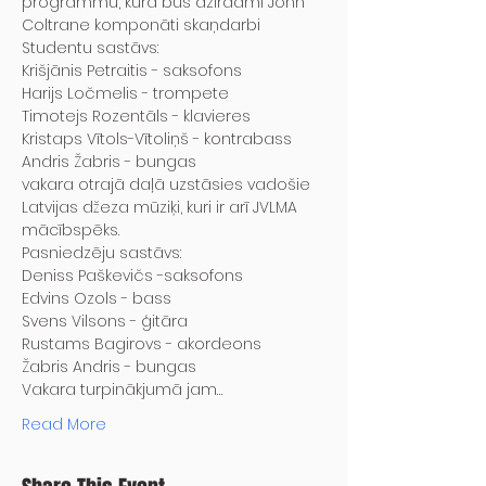
programmu, kurā būs dzirdami John 
Coltrane komponāti skaņdarbi
Studentu sastāvs:

Krišjānis Petraitis - saksofons

Harijs Ločmelis - trompete

Timotejs Rozentāls - klavieres

Kristaps Vītols-Vītoliņš - kontrabass

Andris Žabris - bungas
vakara otrajā daļā uzstāsies vadošie 
Latvijas džeza mūziķi, kuri ir arī JVLMA 
mācībspēks.
Pasniedzēju sastāvs:

Deniss Paškevičs -saksofons

Edvins Ozols - bass

Svens Vilsons - ģitāra

Rustams Bagirovs - akordeons

Žabris Andris - bungas
Vakara turpinākjumā jam…
Read More