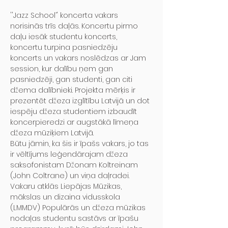
''Jazz School’' koncerta vakars 
norisinās trīs daļās. Koncertu pirmo 
daļu iesāk studentu koncerts, 
koncertu turpina pasniedzēju 
koncerts un vakars noslēdzas ar Jam 
session, kur dalību ņem gan 
pasniedzēji, gan studenti, gan citi 
džema dalībnieki. Projekta mērķis ir 
prezentēt džeza izglītību Latvijā un dot 
iespēju džeza studentiem izbaudīt 
koncerpieredzi ar augstākā līmeņa 
džeza mūziķiem Latvijā.
Būtu jāmin, ka šis ir īpašs vakars, jo tas 
ir vēltījums leģendārajam džeza 
saksofonistam Džonam Koltreinam 
(John Coltrane) un viņa daļradei. 
Vakaru atklās Liepājas Mūzikas, 
mākslas un dizaina vidusskola 
(LMMDV) Populārās un džeza mūzikas 
nodaļas studentu sastāvs ar īpašu 