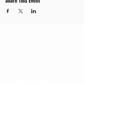
Share This Event
CONTACT US
+371 28328777
mmm@mdarbnica.lv
Aristīda Briāna iela 9, Rīga
​​WED - SAT
18:00 - 02:00
SUN - TUE
CLOSED