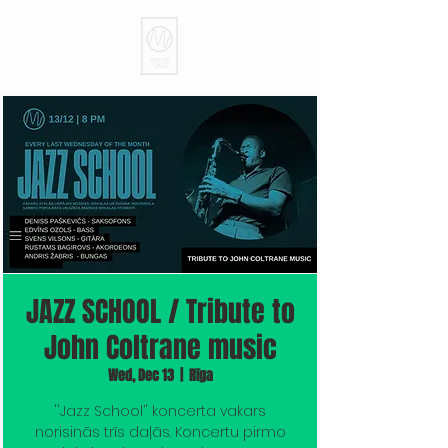
JAZZ SCHOOL / Tribute to
John Coltrane music
Wed, Dec 13
  |  
Rīga
''Jazz School’' koncerta vakars
norisinās trīs daļās. Koncertu pirmo