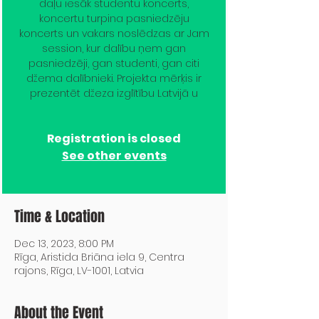
daļu iesāk studentu koncerts,
koncertu turpina pasniedzēju
koncerts un vakars noslēdzas ar Jam
session, kur dalību ņem gan
pasniedzēji, gan studenti, gan citi
džema dalībnieki. Projekta mērķis ir
prezentēt džeza izglītību Latvijā u
Registration is closed
See other events
Time & Location
Dec 13, 2023, 8:00 PM
Rīga, Aristida Briāna iela 9, Centra
rajons, Rīga, LV-1001, Latvia
About the Event