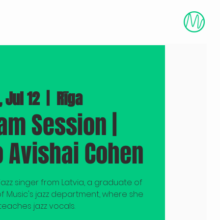
DOCUMENTARY "BLUEPRINT"
More
 Jul 12
  |  
Rīga
am Session |
o Avishai Cohen
 jazz singer from Latvia, a graduate of
f Music's jazz department, where she
eaches jazz vocals.