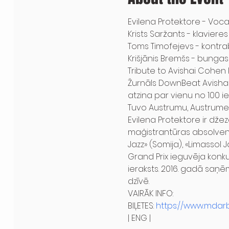
Evilena Protektore - Vocal
Krists Saržants - klavieres

Toms Timofejevs - kontra
Krišjānis Bremšs - bungas
Tribute to Avishai Cohen 
Žurnāls DownBeat Avishai 
atzina par vienu no 100 
Tuvo Austrumu, Austrume
Evilena Protektore ir dže
maģistrantūras absolvente
Jazz» (Somija), «Limassol J
Grand Prix ieguvēja konkur
ieraksts. 2016. gadā saņ
dzīvē.
VAIRĀK INFO: 
BIĻETES: 
https://www.mdarb
| ENG |