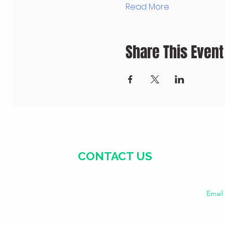
Read More
Share This Event
CONTACT US
+371 28328777
mmm@mdarbnica.lv
Emai
Aristīda Briāna iela 9, Rīga