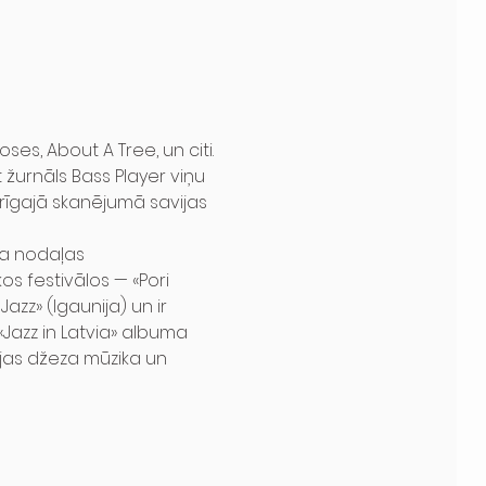
es, About A Tree, un citi.
žurnāls Bass Player viņu 
rīgajā skanējumā savijas 
za nodaļas 
s festivālos — «Pori 
azz» (Igaunija) un ir 
«Jazz in Latvia» albuma 
jas džeza mūzika un 