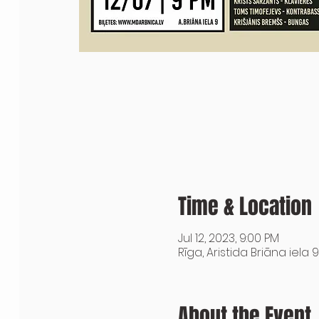
Time & Location
Jul 12, 2023, 9:00 PM
Rīga, Aristida Briāna iela 9
About the Event