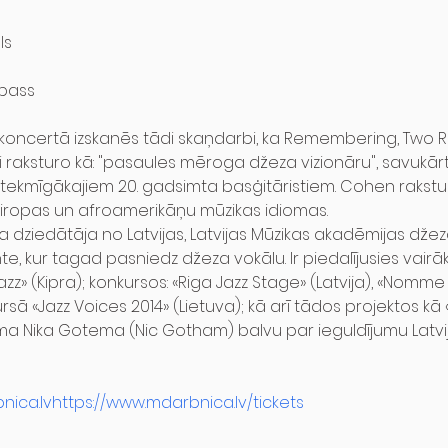
s

bass

koncertā izskanēs tādi skaņdarbi, ka Remembering, Two Ros
raksturo kā: "pasaules mēroga džeza vizionāru", savukārt 
ietekmīgākajiem 20. gadsimta basģitāristiem. Cohen rakstu
iropas un afroamerikāņu mūzikas idiomas.
za dziedātāja no Latvijas, Latvijas Mūzikas akadēmijas dže
, kur tagad pasniedz džeza vokālu. Ir piedalījusies vairāko
azz» (Kipra); konkursos: «Riga Jazz Stage» (Latvija), «Nomme J
sā «Jazz Voices 2014» (Lietuva); kā arī tādos projektos kā 
ēma Nika Gotema (Nic Gotham) balvu par ieguldījumu Latvi
nica.lv
https://www.mdarbnica.lv/tickets