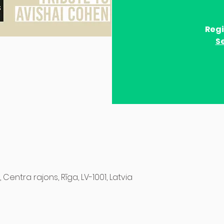
Regi
S
, Centra rajons, Rīga, LV-1001, Latvia