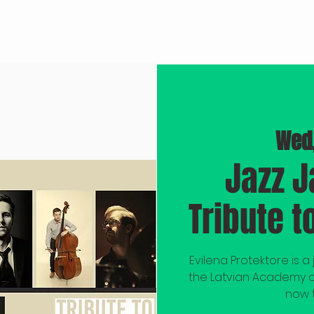
EVENTS
BROOKLYN JAZZ
M/RECORDINGS
Wed,
Jazz J
Tribute t
Evilena Protektore is a
the Latvian Academy o
now t