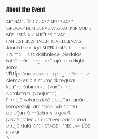
About the Event
AICINĀM JŪS UZ JAZZ AFTER JAZZ 
GROOVY PIEKTDIENAS VAKARU , KUR MUMS 
BŪS IESPĒJA KLAUSĪTIES DIVAS 
FANTASTISKAS, TALANTĪGAS DAIĻAVAS!
Jaunā talantīgā SUPER krutā Julianna 
Tīruma – jazz dalībniece, piedalās 
katrā mūsu organizētajā Late Night 
Jam!
VĒL! Īpašais viesis, kas pagaidām nav 
ciemojies pie mums tik regulāri - 
Katrīna Kabiņecka! (vairāk info 
apraksta turpinājumā)
Pirmajā vakara daļā baudīsm zināmu 
kompozcīju aranžijas, r&b dāmu 
izpildījumā, mūziķi ir silti gaidīti 
pievienoties uz skatuves pasākuma 
otrajā daļā. OPEN STAGE - FREE JAM LĪDZ 
RĪTAM!