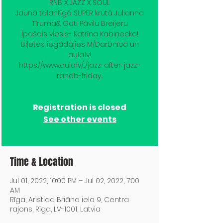
RNB X JAZZ X SOUL
Jaunā talantīgā SUPER krutā Julianna
Tīruma& Gati Pāvilu Breijeru
Īpašais viesis- Katrīna Kabiņecka!
Biļetes iegādājies M/Darbnīcā un
aula.lv!
https://www.aula.lv/.../jazz-after-jazz-
randb-friday...
Registration is closed
See other events
Time & Location
Jul 01, 2022, 10:00 PM – Jul 02, 2022, 7:00
AM
Rīga, Aristida Briāna iela 9, Centra
rajons, Rīga, LV-1001, Latvia