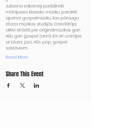
//
Julianna sākotnēji padziļināti 
mācījusies klasisko mūziku, paralēli 
apzinot gospelmūziku, kas pārauga 
džeza mūzikas studijās. Dziedātāja 
aktīvi strādā pie oriģinālmūzikas gan 
r&b, gan gospel žanrā, kā arī uzstājas 
ar blues, jazz, r&b, pop, gospel 
sastāviem.
Read More
Share This Event
CONTACT US
+371 28328777