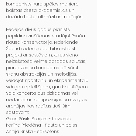
komponists, kura spēles maniere 
balstās džeza, akadēmiskās un 
dažādu tautu folkmūzikas tradīcijās.
Pēdējos divus gadus pianists 
papildina zināšanas, studējot Prinča 
Klausa konservatorijā, Nīderlandē.
Šobrīd radošajā darbībā ietilpst 
projekti ar sastāviem, kurus vieno 
neizsīkstoša vēlme dažādas sajūtas, 
pieredzes un konceptus pārvērst 
skaņu abstrakcijās un melodijās, 
veidojot spontānu un eksperimentālu 
vidi gan izpildītājiem, gan klausītājiem.
Šajā koncertā būs dzirdamas vēl 
nedzirdētas kompozīcijas un svaigas 
aranžijas, kas radītas tieši šim 
sastāvam:
Gatis Pāvils Breijers - klavieres

Karlīna Priedēna - flauta un balss

Annija Briška - saksofons
