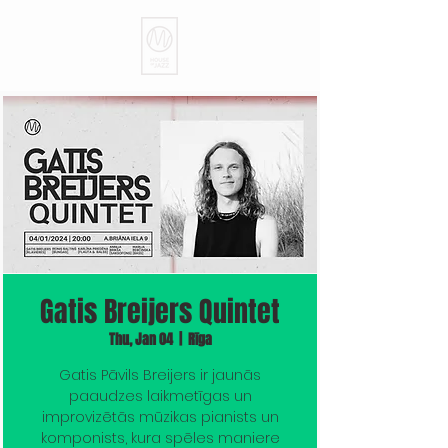
Gatis Breijers Quintet
Thu, Jan 04
  |  
Rīga
Gatis Pāvils Breijers ir jaunās
paaudzes laikmetīgas un
improvizētās mūzikas pianists un
komponists, kura spēles maniere