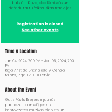
balstās džeza, akadēmiskās un
dažādu tautu folkmūzikas tradīcijās.
Registration is closed
See other events
Time & Location
Jan 04, 2024, 7:00 PM – Jan 05, 2024, 7:00
PM
Rīga, Aristida Briāna iela 9, Centra
rajons, Rīga, LV-1001, Latvia
About the Event
Gatis Pāvils Breijers ir jaunās 
paaudzes laikmetīgas un 
improvizētās mūzikas pianists un 