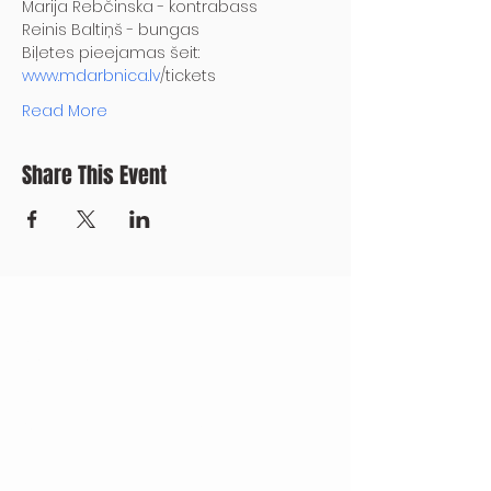
Marija Rebčinska - kontrabass

Reinis Baltiņš - bungas
Biļetes pieejamas šeit: 
www.mdarbnica.lv
/tickets
Read More
Share This Event
CONTACT US
+371 28328777
mmm@mdarbnica.lv
Aristīda Briāna iela 9, Rīga
​​WED - SAT