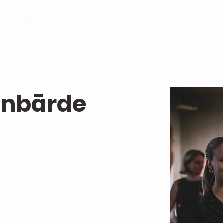
PASĀKUMI
BROOKLYN JAZZ
FILMA "ROKRAKSTS"
TELPU NOM
zenbārde