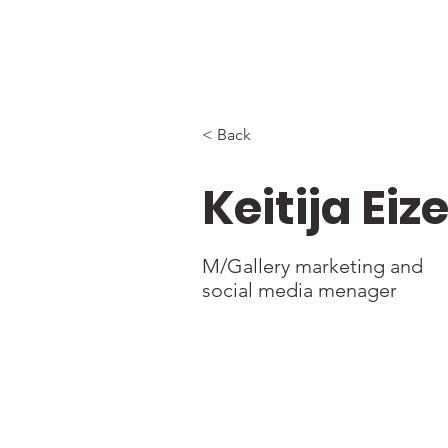
M/DŽEZA MĀJA
BĒRNU DŽEZA PROGRAMMA
< Back
Keitija Ei
M/Gallery marketing and
social media menager