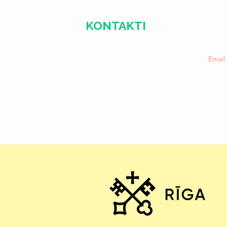
KONTAKTI
+371 28328777
Emai
mmm@mdarbnica.lv
Aristīda Briāna iela 9, Rīga