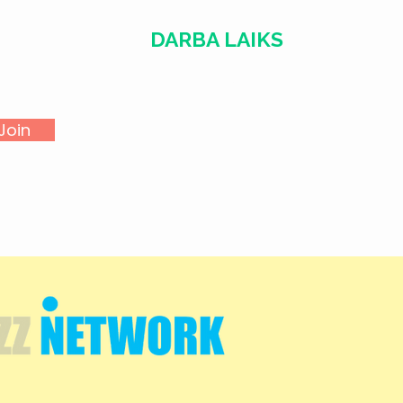
DARBA LAIKS
​​Treš. - Sest.
18:00 - 02:00
Join
Sv. - Otr.
SLĒGTS