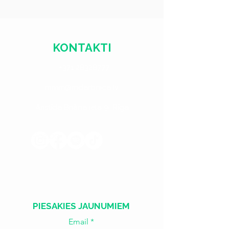
KONTAKTI
+371 28328777
mmm@mdarbnica.lv
Aristīda Briāna iela 9, Rīga
​​Treš. - Sest.
18:00 - 02:00
Sv. - Otr.
SLĒGTS
PIESAKIES JAUNUMIEM
Email