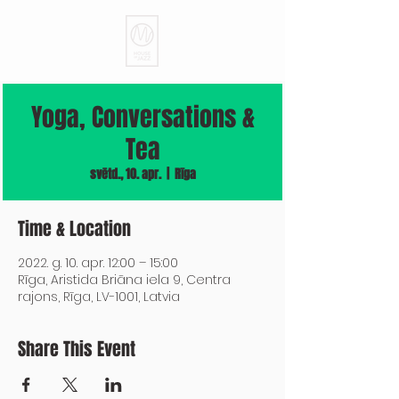
Yoga, Conversations &
Tea
svētd., 10. apr.
  |  
Rīga
Time & Location
2022. g. 10. apr. 12:00 – 15:00
Rīga, Aristida Briāna iela 9, Centra
rajons, Rīga, LV-1001, Latvia
Share This Event