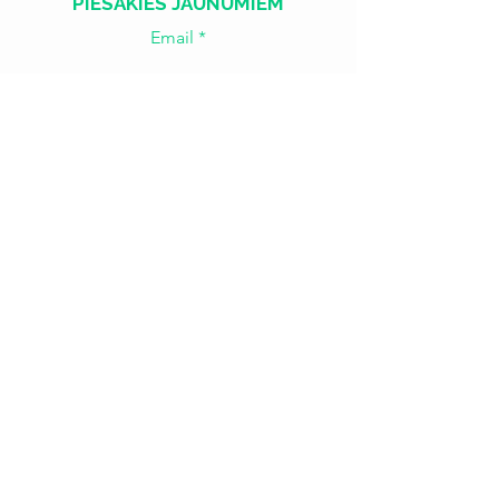
PIESAKIES JAUNUMIEM
Email
Join
​​Treš. - Sest.
18:00 - 02:00
Sv. - Otr.
SLĒGTS