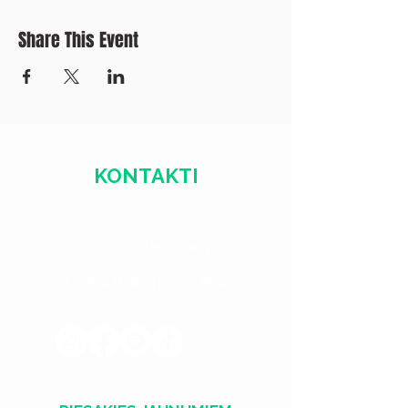
Share This Event
KONTAKTI
+371 28328777
mmm@mdarbnica.lv
Aristīda Briāna iela 9, Rīga