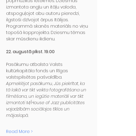
popmūzikas ietekmes. Dziesmās 
izmantota angļu un itāļu valoda, 
atspoguļojot abu autoru pieredzi, 
ilgstoši dzīvojot ārpus Itālijas.
Programmā skanēs materiāls no viņu 
topošā kopprojekta. Dziesmu tēmas 
skar mūsdienu ikdienu.
22. augustā plkst. 19.00
Pasākumu atbalsta Valsts 
kultūrkapitāla fonds un Rīgas 
valstspilsētas pašvaldība.
Apmeklējot pasākumu, Jūs piekrītat, ka 
tā laikā var tikt veikta fotografēšana un 
filmēšana, un iegūtie materiāli var tikt 
izmantoti M/House of Jazz publicitātes 
vajadzībām sociālajos tīklos un 
mājaslapā.
Read More >