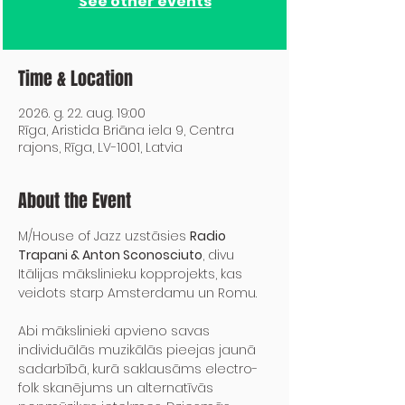
See other events
Time & Location
2026. g. 22. aug. 19:00
Rīga, Aristida Briāna iela 9, Centra
rajons, Rīga, LV-1001, Latvia
About the Event
M/House of Jazz uzstāsies 
Radio 
Trapani & Anton Sconosciuto
, divu 
Itālijas mākslinieku kopprojekts, kas 
veidots starp Amsterdamu un Romu.
Abi mākslinieki apvieno savas 
individuālās muzikālās pieejas jaunā 
sadarbībā, kurā saklausāms electro-
folk skanējums un alternatīvās 