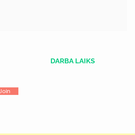
DARBA LAIKS
​​Treš. - Sest.
18:00 - 02:00
Join
Sv. - Otr.
SLĒGTS