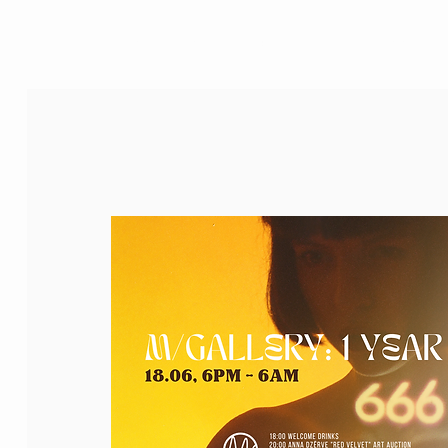
M/DŽEZA MĀJA
BĒRNU DŽEZA PROGRAMMA