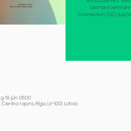
Anna Dzērve's “Red V
Leonard Lehmann 
Connection (DE) dub/am
 g. 19. jūn. 06:00
, Centra rajons, Rīga, LV-1001, Latvia