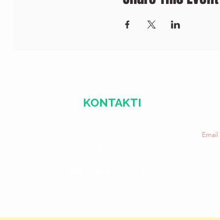
KONTAKTI
+371 28328777
Emai
mmm@mdarbnica.lv
Aristīda Briāna iela 9, Rīga