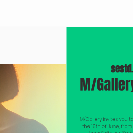
PASĀKUMI
BROOKLYN JAZZ
FILMA "ROKRAKSTS"
TELPU NOM
sestd.
M/Gallery
M/Gallery invites you 
the 18th of June, from