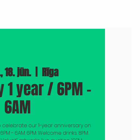
A
FOTO
PRESE
STĀSTI
KOMANDA
, 18. jūn.
  |  
Rīga
 1 year / 6PM -
6AM
to celebrate our 1-year anniversary on
 6PM - 6AM. 6PM: Welcome drinks. 8PM: