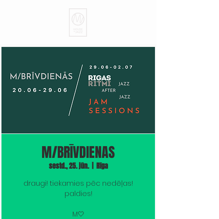
M/BRĪVDIENAS
sestd., 25. jūn.
  |  
Rīga
draugi! tiekamies pēc nedēļas!
paldies!
M🤍