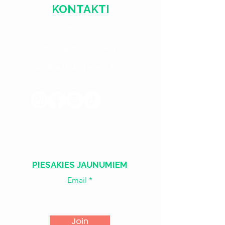
KONTAKTI
+371 28328777
mmm@mdarbnica.lv
Aristīda Briāna iela 9, Rīga
​​Treš. - Sest.
18:00 - 02:00
Sv. - Otr.
SLĒGTS
PIESAKIES JAUNUMIEM
Email
Join