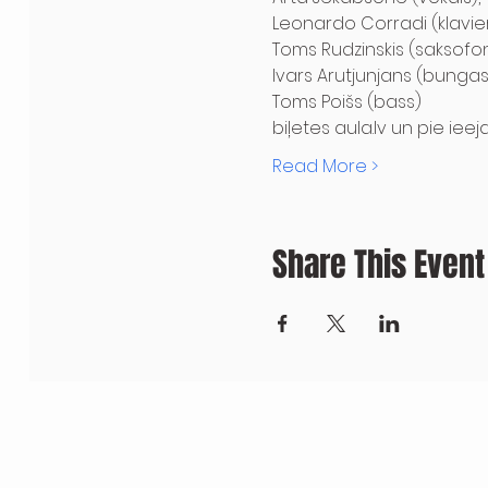
Leonardo Corradi (klavier
Toms Rudzinskis (saksofons
Ivars Arutjunjans (bungas)
Toms Poišs (bass)
biļetes aula.lv un pie ieej
Read More >
Share This Event