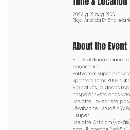
Time & Location
2022. g. 21. aug. 21:00
Rīga, Aristida Briāna iela 9
About the Event
Hei! Svētdienā aicinām k
apņems Rīgu !
Pārtvēram super exclusiv
Spontāni Toms RUDZINSKIS
Viņi satikās, lai dodos k
nospēlēt svētdienas vaka
Liselotte - zviedriete, pa
Jēkabsone - studē ASV B
- super 
Liselotte Östblom (vokāls),
Arta Jēkabsone (vokāls),
