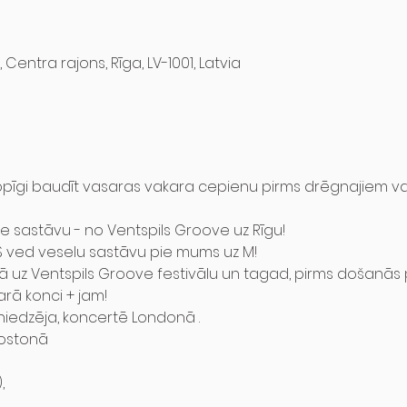
, Centra rajons, Rīga, LV-1001, Latvia
opīgi baudīt vasaras vakara cepienu pirms drēgnajiem va
e sastāvu - no Ventspils Groove uz Rīgu!
 ved veselu sastāvu pie mums uz M!

opā uz Ventspils Groove festivālu un tagad, pirms došanās
rā konci + jam!
sniedzēja, koncertē Londonā .

ostonā


