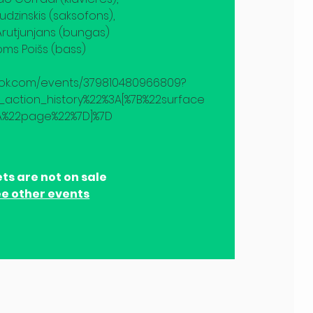
dzinskis (saksofons),
Arutjunjans (bungas)
oms Poišs (bass)
ook.com/events/379810480966809?
action_history%22%3A[%7B%22surface
A%22page%22%7D]%7D
ts are not on sale
e other events