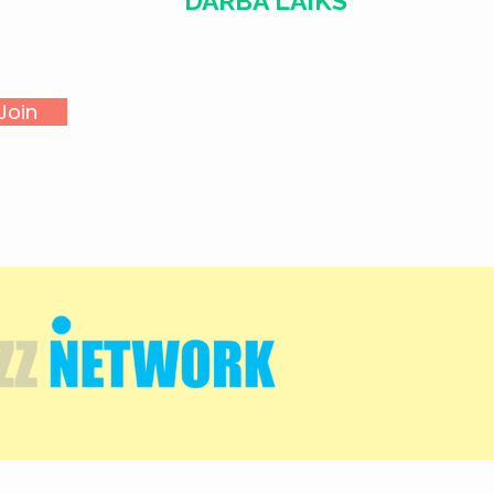
DARBA LAIKS
​​Treš. - Sest.
18:00 - 02:00
Join
Sv. - Otr.
SLĒGTS