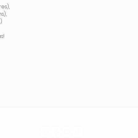
es),

),



as!