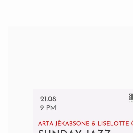
M/DŽEZA MĀJA
BĒRNU DŽEZA PROGRAMMA