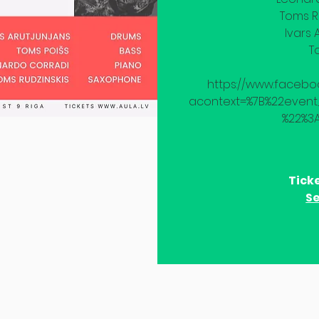
Toms Ru
Ivars 
T
https://www.faceb
acontext=%7B%22event_
%22%3
Ticke
Se