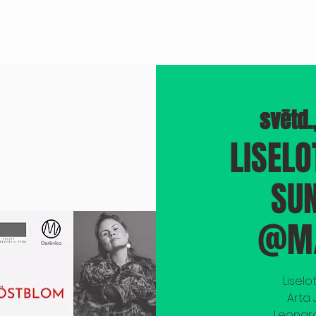
PASĀKUMI
BROOKLYN JAZZ
FILMA "ROKRAKSTS"
TELPU NOM
svētd.,
LISEL
SU
@M/
Liselo
Arta 
Leonard