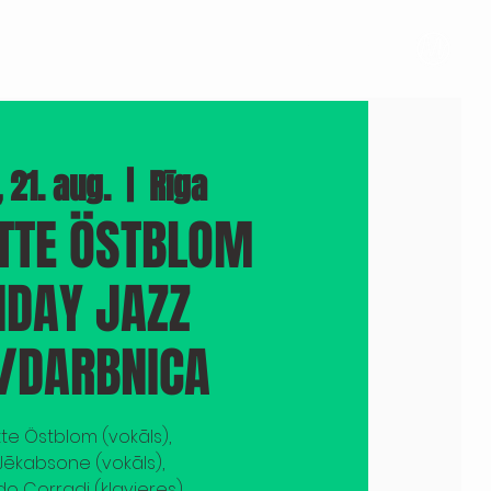
A
FOTO
PRESE
STĀSTI
KOMANDA
 21. aug.
  |  
Rīga
OTTE ÖSTBLOM
NDAY JAZZ
DARBNICA
tte Östblom (vokāls),
Jēkabsone (vokāls),
o Corradi (klavieres),