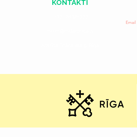
KONTAKTI
+371 28328777
Emai
mmm@mdarbnica.lv
Aristīda Briāna iela 9, Rīga