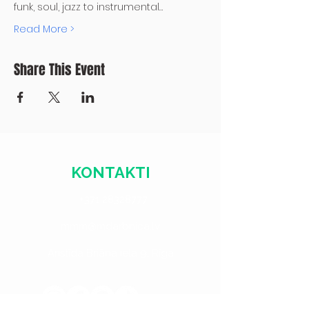
funk, soul, jazz to instrumental…
Read More >
Share This Event
KONTAKTI
+371 28328777
mmm@mdarbnica.lv
Aristīda Briāna iela 9, Rīga