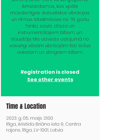
Amsterdamas, kas spēlē
mūsdienīgas dvēseliskas vibrācijas
un ritmus. Ietekmēsies no 70. gadu
fanka, soula, džeza un
instrumentālajiem bītiem, un
klausītājs tiks aizvests ceļojumā no
vasarīgi vēsām vibrācijām līdz ledus
aukstiem un stingriem bītiem.
Registration is closed
See other events
Time & Location
2023. g. 05. maijs 21:00
Rīga, Aristida Briāna iela 9, Centra
rajons, Rīga, LV-1001, Latvia