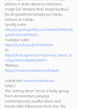
plānos ir vinila albuma izdošana 
maijā (ar "Wicked Wax" starpniecību), 
kā arī gaidāmā turneja pa Vāciju, 
Lietuvu un Latviju.
Spotify saite: 
https://open.spotify.com/artist/0W10CMx
qJek67QYo4WHyRO...
Youtube saite: 
https://youtu.be/jFGY5109x94
IG: 
https://instagram.com/johnny_biner_tri
o?igshid=YmMyMTA2M2Y=
*Biļetes: 
https://www.mdarbnica.lv/tickets
Vairāk info: 
www.mdarbnica.lv
| ENG |
The Johnny Biner Trio is a funky group 
from Amsterdam playing 
contemporary soulful vibes and 
beats. With influences from the 70s, 