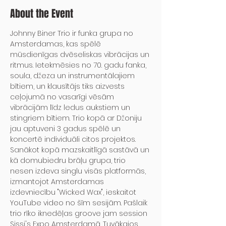
About the Event
Johnny Biner Trio ir funka grupa no 
Amsterdamas, kas spēlē 
mūsdienīgas dvēseliskas vibrācijas un 
ritmus. Ietekmēsies no 70. gadu fanka, 
soula, džeza un instrumentālajiem 
bītiem, un klausītājs tiks aizvests 
ceļojumā no vasarīgi vēsām 
vibrācijām līdz ledus aukstiem un 
stingriem bītiem. Trio kopā ar Džoniju 
jau aptuveni 3 gadus spēlē un 
koncertē individuāli citos projektos. 
Sanākot kopā mazskaitlīgā sastāvā un 
kā domubiedru brāļu grupa, trio 
nesen izdeva singlu visās platformās, 
izmantojot Amsterdamas 
izdevniecību "Wicked Wax", ieskaitot 
YouTube video no šīm sesijām. Pašlaik 
trio rīko iknedēļas groove jam session 
Sissi's Expo Amsterdamā. Tuvākajos 