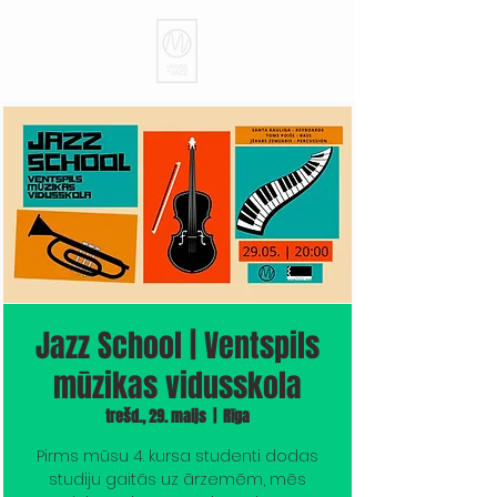
Jazz School | Ventspils
mūzikas vidusskola
trešd., 29. maijs
  |  
Rīga
Pirms mūsu 4. kursa studenti dodas
studiju gaitās uz ārzemēm, mēs