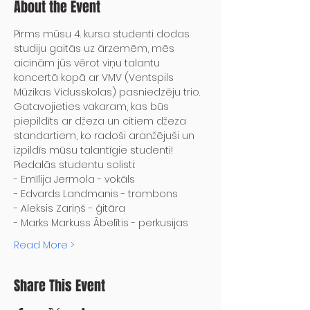
About the Event
Pirms mūsu 4. kursa studenti dodas 
studiju gaitās uz ārzemēm, mēs 
aicinām jūs vērot viņu talantu 
koncertā kopā ar VMV (Ventspils 
Mūzikas Vidusskolas) pasniedzēju trio. 
Gatavojieties vakaram, kas būs 
piepildīts ar džeza un citiem džeza 
standartiem, ko radoši aranžējuši un 
izpildīs mūsu talantīgie studenti!
Piedalās studentu solisti:
- Emīlija Jermola - vokāls
- Edvards Landmanis - trombons
- Aleksis Zariņš - ģitāra
- Marks Markuss Ābelītis - perkusijas
Read More >
Share This Event