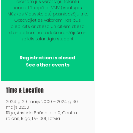
aicinām jūs vērot viņu talantu
koncertā kopā ar VMV (Ventspils
Mūzikas Vidusskolas) pasniedzēju trio.
Gatavojieties vakaram, kas būs
piepildīts ar džeza un citiem džeza
standartiem, ko radoši aranžējuši un
izpildīs talantīgie studenti
Registration is closed
See other events
Time & Location
2024. g. 29. maijs 20:00 – 2024. g. 30.
maijs 23:00
Rīga, Aristida Briāna iela 9, Centra
rajons, Rīga, LV-1001, Latvia