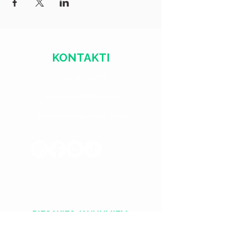
KONTAKTI
+371 28328777
mmm@mdarbnica.lv
Aristīda Briāna iela 9, Rīga
​​Treš. - Sest.
18:00 - 02:00
Sv. - Otr.
SLĒGTS
PIESAKIES JAUNUMIEM