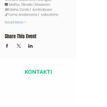
🎹 Matīss Žilinskis | klavieres
🎻Edvīns Ozols |  kontrabass
🎷Toms Andersons |  saksofons
Read More >
Share This Event
KONTAKTI
+371 28328777
mmm@mdarbnica.lv
Aristīda Briāna iela 9, Rīga