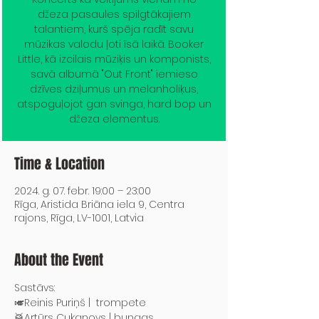
džeza pasaules spilgtākajiem
talantiem, kurš spēja radīt savu
mūzikas valodu ļoti īsā laikā. Booker
Little, kā izcilais mūziķis un komponists,
savā albumā "Out Front" iemieso
dzīves dziļumus un melanholiķus,
atspoguļojot gan svinga, hard bop un
džeza elementus.
Time & Location
2024. g. 07. febr. 19:00 – 23:00
Rīga, Aristida Briāna iela 9, Centra
rajons, Rīga, LV-1001, Latvia
About the Event
Sastāvs:
🎺Reinis Puriņš |  trompete
🥁Artūrs Cukanovs | bungas