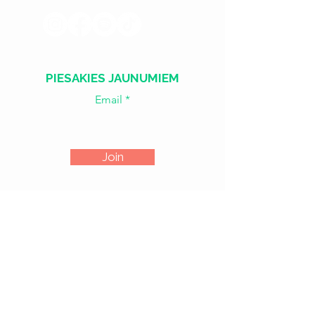
PIESAKIES JAUNUMIEM
Email
Join
​​Treš. - Sest.
18:00 - 02:00
Sv. - Otr.
SLĒGTS