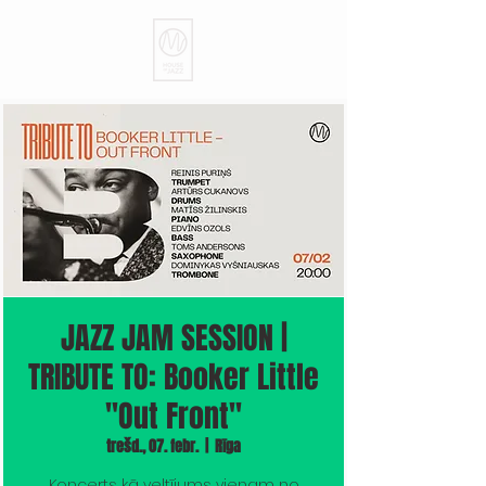
JAZZ JAM SESSION |
TRIBUTE TO: Booker Little
''Out Front''
trešd., 07. febr.
  |  
Rīga
Koncerts kā veltījums vienam no