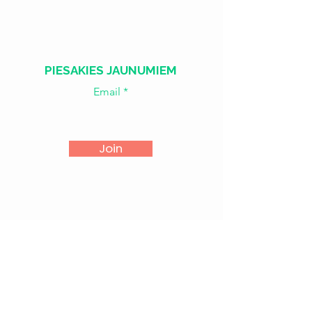
Sv. - Otr.
SLĒGTS
PIESAKIES JAUNUMIEM
Email
Join