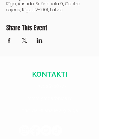
Rīga, Aristida Briāna iela 9, Centra
rajons, Rīga, LV-1001, Latvia
Share This Event
KONTAKTI
+371 28328777
mmm@mdarbnica.lv
Aristīda Briāna iela 9, Rīga
​​Treš. - Sest.
18:00 - 02:00