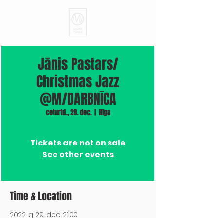
Jānis Pastars/
Christmas Jazz
@M/DARBNĪCA
ceturtd., 29. dec.
  |  
Rīga
Tickets are not on sale
See other events
Time & Location
2022. g. 29. dec. 21:00