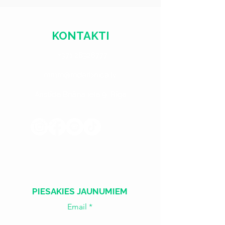
KONTAKTI
+371 28328777
mmm@mdarbnica.lv
Aristīda Briāna iela 9, Rīga
​​Treš. - Sest.
18:00 - 02:00
Sv. - Otr.
SLĒGTS
PIESAKIES JAUNUMIEM
Email