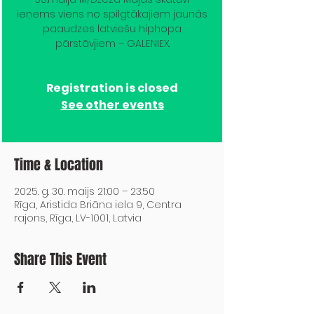
ieņems viens no spilgtākajiem jaunās
paaudzes latviešu hiphopa
pārstāvjiem – GALENIEX.
Registration is closed
See other events
Time & Location
2025. g. 30. maijs 21:00 – 23:50
Rīga, Aristida Briāna iela 9, Centra
rajons, Rīga, LV-1001, Latvia
Share This Event