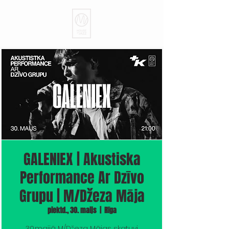
GALENIEX | Akustiska
Performance Ar Dzīvo
Grupu | M/Džeza Māja
piektd., 30. maijs
  |  
Rīga
30.maijā M/Džeza Mājas skatuvi