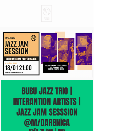
BUBU JAZZ TRIO |
INTERANTION ARTISTS |
JAZZ JAM SESSSION
@M/DARBNĪCA
trešd., 18. janv.
  |  
Rīga