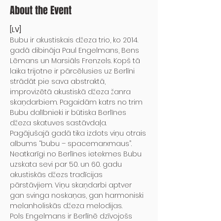
About the Event
[LV]
Bubu ir akustiskais džeza trio, ko 2014. 
gadā dibināja Paul Engelmans, Bens 
Lēmans un Marsiāls Frenzels. Kopš tā 
laika trijotne ir pārcēlusies uz Berlīni 
strādāt pie sava abstraktā, 
improvizētā akustiskā džeza žanra 
skaņdarbiem. Pagaidām katrs no trim 
Bubu dalībnieki ir būtiska Berlīnes 
džeza skatuves sastāvdaļa.
Pagājušajā gadā tika izdots viņu otrais 
albums “bubu – spacemarxmaus”. 
Neatkarīgi no Berlīnes ietekmes Bubu 
uzskata sevi par 50. un 60. gadu 
akustiskās džezs tradīcijas 
pārstāvjiem. Viņu skaņdarbi aptver 
gan svinga noskaņas, gan harmoniski 
melanholiskās džeza melodijas.
Pols Engelmans ir Berlīnē dzīvojošs 