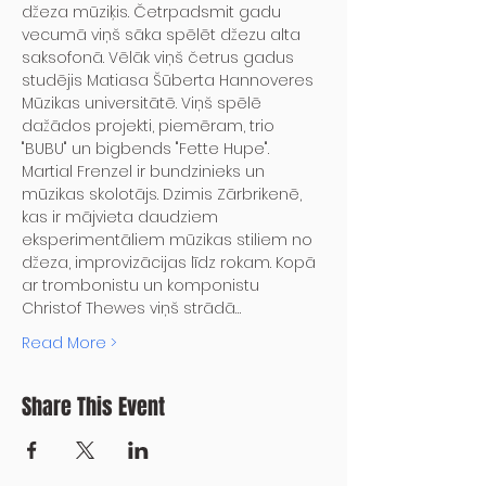
džeza mūziķis. Četrpadsmit gadu 
vecumā viņš sāka spēlēt džezu alta 
saksofonā. Vēlāk viņš četrus gadus 
studējis Matiasa Šūberta Hannoveres 
Mūzikas universitātē. Viņš spēlē 
dažādos projekti, piemēram, trio 
"BUBU" un bigbends "Fette Hupe".
Martial Frenzel ir bundzinieks un 
mūzikas skolotājs. Dzimis Zārbrikenē, 
kas ir mājvieta daudziem 
eksperimentāliem mūzikas stiliem no 
džeza, improvizācijas līdz rokam. Kopā 
ar trombonistu un komponistu 
Christof Thewes viņš strādā…
Read More >
Share This Event