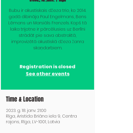
Bubu ir akustiskais džeza trio, ko 2014.
gadā dibināja Paul Engelmans, Bens
Lēmans un Marsiāls Frenzels. Kopš tā
laika trijotne ir pārcēlusies uz Berlīni
strādāt pie sava abstraktā,
improvizētā akustiskā džeza žanra
skaņdarbiem.
Registration is closed
See other events
Time & Location
2023. g. 18. janv. 21:00
Rīga, Aristida Briāna iela 9, Centra
rajons, Rīga, LV-1001, Latvia