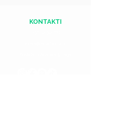
KONTAKTI
+371 28328777
mmm@mdarbnica.lv
Aristīda Briāna iela 9, Rīga
​​Treš. - Sest.
18:00 - 02:00
Sv. - Otr.
SLĒGTS
PIESAKIES JAUNUMIEM
Email