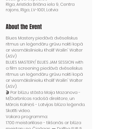
Rīga, Aristida Briāna iela 9, Centra
rajons, Rīga, LV-1001, Latvia
About the Event
Blues Mastery piedāvā: dvēseliskus 
ritmus un leģendāru grūvu nakti kopā 
ar viesmākslinieku Khalif Wailin' Walter 
(ASV)
BLUES MASTERY/ BLUES JAM SESSION with 
a film screening piedāvā: dvēseliskus 
ritmus un leģendāru grūvu nakti kopā 
ar viesmākslinieku Khalif Wailin' Walter 
(ASV).
🎬 Par blūzu stāsta Maija Mazanova - 
M/Darbnīcas radošā direktore, un 
Mārcis Kalniņš - Latvijas blūza leģenda.
Skatīti video.
Vakara programma:
17:00 meistarklase - tikšanās ar blūza 
meistaru no Čigāgas. 🎫 Dalība EUR 5