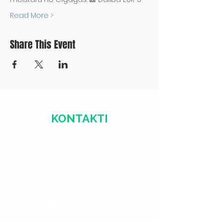
Read More >
Share This Event
KONTAKTI
+371 28328777
mmm@mdarbnica.lv
Aristīda Briāna iela 9, Rīga