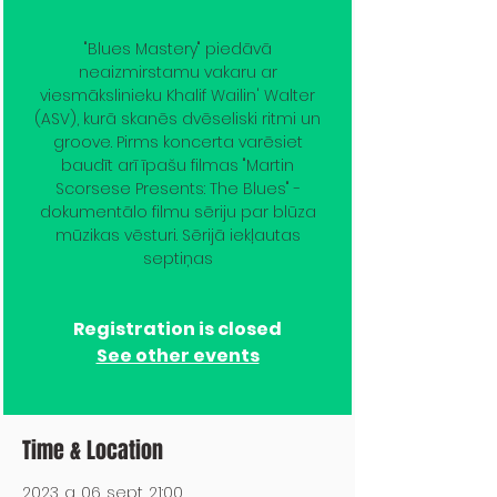
"Blues Mastery" piedāvā
neaizmirstamu vakaru ar
viesmākslinieku Khalif Wailin' Walter
(ASV), kurā skanēs dvēseliski ritmi un
groove. Pirms koncerta varēsiet
baudīt arī īpašu filmas "Martin
Scorsese Presents: The Blues" -
dokumentālo filmu sēriju par blūza
mūzikas vēsturi. Sērijā iekļautas
septiņas
Registration is closed
See other events
Time & Location
2023. g. 06. sept. 21:00