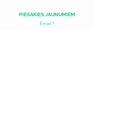
PIESAKIES JAUNUMIEM
Email
Join
​​Treš. - Sest.
18:00 - 02:00
Sv. - Otr.
SLĒGTS