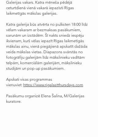
Galerijas vakars. Katra mēneša pēdējā
ceturtdienā vienā vakarā iepazīsti Rīgas
laikmetīgās mākslas galerijas.
Katra galerija būs atvērta no pulksten 18:00 līdz
vēlam vakaram ar bezmaksas pasākumiem,
sarunām un izstādēm. Šī nakts sniedz iespēju
ikvienam, kurš vēlas iepazīt Rīgas laikmetīgās
mākslas ainu, vienā piegājienā apskatīt dažāda
veida mākslas vietas. Diapazons svārstās no
fotogrāfiju galerijām līdz mākslinieku vadītām
telpām, komerciālām galerijām, mākslinieku
studijām un pop-up pasākumiem.
Apskati visas programmas
vienuviet:
https://www.rigalastthursdays.com
Pasākumu organizē Elena Šalina, M/Galerijas
kuratore.