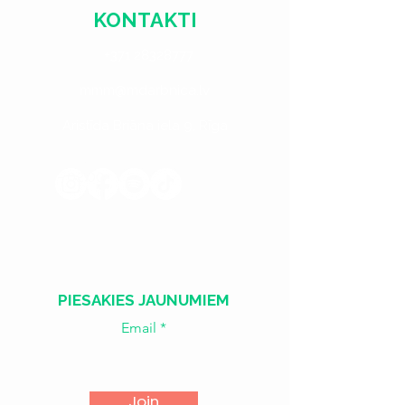
KONTAKTI
+371 28328777
mmm@mdarbnica.lv
Aristīda Briāna iela 9, Rīga
​​Treš. - Sest.
18:00 - 02:00
Sv. - Otr.
SLĒGTS
PIESAKIES JAUNUMIEM
Email
Join